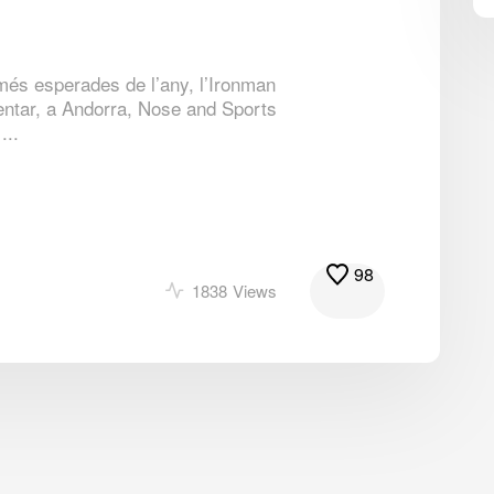
més esperades de l’any, l’Ironman
entar, a Andorra, Nose and Sports
...
98
1838
Views